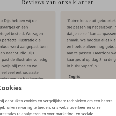
Reviews van onze klanten
dio Dijs hebben wij de
“Ruime keuze uit geboortek
kaartjes en een
die passen bij het seizoen, h
tegel besteld. We zagen
dat je ze zelf kan aanpasse
 perfecte illustratie die
smaak. We hadden alles kla
mloos werd aangepast toen
en hoefde alleen nog geboo
en naar Studio Dijs.
aan te passen. Daardoor w
past de illustratie volledig
kaartjes al op dag 3 na de 
 Onwijs blij mee en we
in huis! Superfijn.”
eel veel enthousiaste
- Ingrid
 gekregen op het kaartje!”
Cookies
es
Wij gebruiken cookies en vergelijkbare technieken om een betere
gebruikerservaring te bieden, ons websiteverkeer en onze
Meer reviews
prestaties te analyseren en voor marketing- en sociale