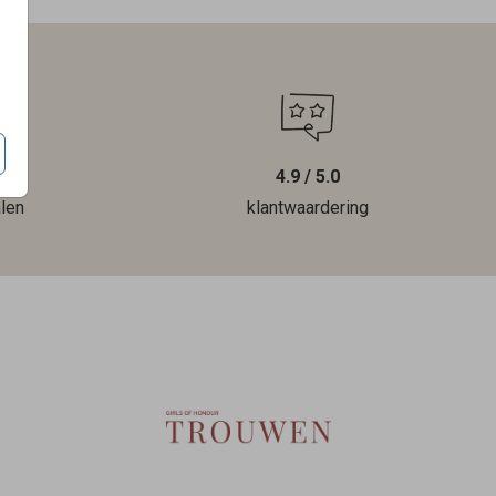
4.9 / 5.0
len
klantwaardering