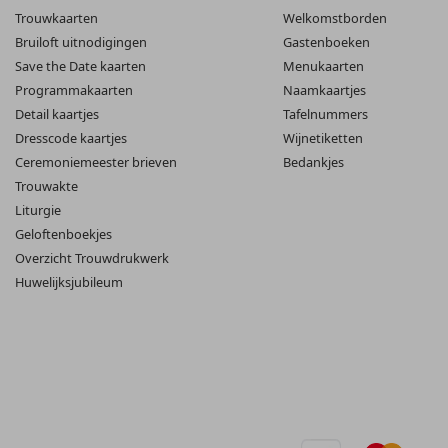
Trouwkaarten
Welkomstborden
Bruiloft uitnodigingen
Gastenboeken
Save the Date kaarten
Menukaarten
Programmakaarten
Naamkaartjes
Detail kaartjes
Tafelnummers
Dresscode kaartjes
Wijnetiketten
Ceremoniemeester brieven
Bedankjes
Trouwakte
Liturgie
Geloftenboekjes
Overzicht Trouwdrukwerk
Huwelijksjubileum