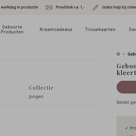
e werkdag in productie
Proefdruk v.a. 1,-
Gratis hulp bij ont
Geboorte 
Kraamcadeaus 
Trouwkaarten 
Sav
Producten 
Geb
Geboo
kleert
Collectie
Jongen
Bestel g
✓ Pro