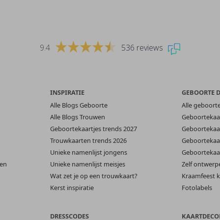
9.4
536 reviews
INSPIRATIE
GEBOORTE 
Alle Blogs Geboorte
Alle geboort
Alle Blogs Trouwen
Geboortekaar
Geboortekaartjes trends 2027
Geboortekaar
Trouwkaarten trends 2026
Geboortekaar
Unieke namenlijst jongens
Geboortekaar
len
Unieke namenlijst meisjes
Zelf ontwerp
Wat zet je op een trouwkaart?
Kraamfeest k
Kerst inspiratie
Fotolabels
DRESSCODES
KAARTDECO