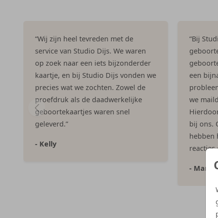
“Wij zijn heel tevreden met de
“Bij Stu
service van Studio Dijs. We waren
geboorte
op zoek naar een iets bijzonderder
geboorte
kaartje, en bij Studio Dijs vonden we
een bijna
precies wat we zochten. Zowel de
problee
proefdruk als de daadwerkelijke
we maild
geboortekaartjes waren snel
Hierdoor 
geleverd.”
bij ons.
hebben h
- Kelly
reacties
- Marlo