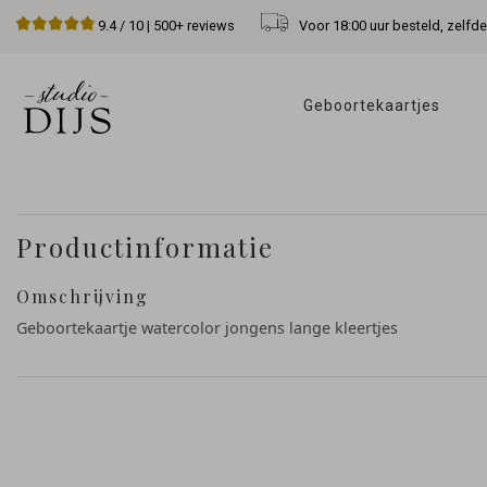
Voor 18:00 uur besteld, zelfd
9.4
/ 10 |
500+
reviews
Geboortekaartjes 
Productinformatie
Omschrijving
Geboortekaartje watercolor jongens lange kleertjes