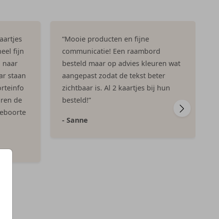
aartjes
“Mooie producten en fijne
eel fijn
communicatie! Een raambord
n naar
besteld maar op advies kleuren wat
ar staan
aangepast zodat de tekst beter
rteinfo
zichtbaar is. Al 2 kaartjes bij hun
aren de
besteld!”
geboorte
- Sanne