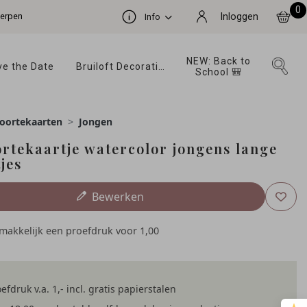
0
werpen
Inloggen
Info
NEW: Back to 
e the Date 
Bruiloft Decoratie 
School 🎒 
oortekaarten
Jongen
rtekaartje watercolor jongens lange
jes
Bewerken
emakkelijk een proefdruk voor
1,00
efdruk v.a. 1,- incl. gratis papierstalen