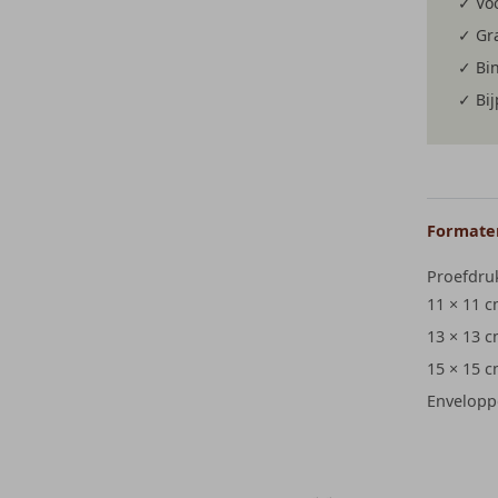
✓ Voo
✓ Gra
✓ Bi
✓ Bi
Formaten
Proefdru
11 × 11 
13 × 13 
15 × 15 
Envelopp