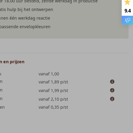
r 18.00 uur besteld, zelfde werkdag in productie
tis hulp bij het ontwerpen
9.4
nnen één werkdag reactie
jpassende envelopkleuren
 en prijzen
k
vanaf 1,00
cm
vanaf 1,89
p/st
cm
vanaf 1,99
p/st
cm
vanaf 2,10
p/st
en
vanaf 0,35
p/st