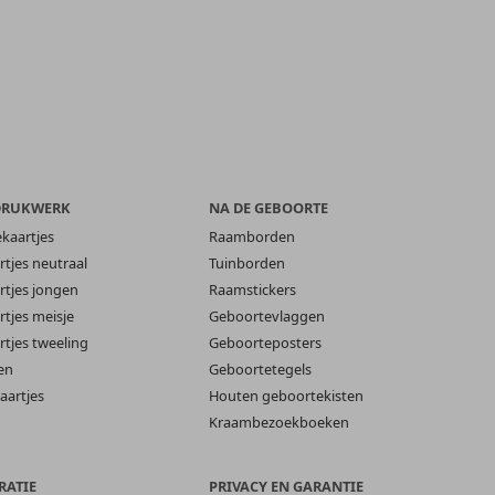
DRUKWERK
NA DE GEBOORTE
ekaartjes
Raamborden
tjes neutraal
Tuinborden
tjes jongen
Raamstickers
tjes meisje
Geboortevlaggen
tjes tweeling
Geboorteposters
en
Geboortetegels
aartjes
Houten geboortekisten
Kraambezoekboeken
RATIE
PRIVACY EN GARANTIE