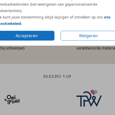
mediadoeleinden (het weergeven van gepersonaliseerde
advertenties).
Je kunt jouw toestemming altijd wijzigen of intrekken op ons
ons
cookiebeleid
.
Accepteren
Weigeren
Gratis hulp
Duurzame en
bij ontwerpen
verantwoorde materia
BEKEND VAN