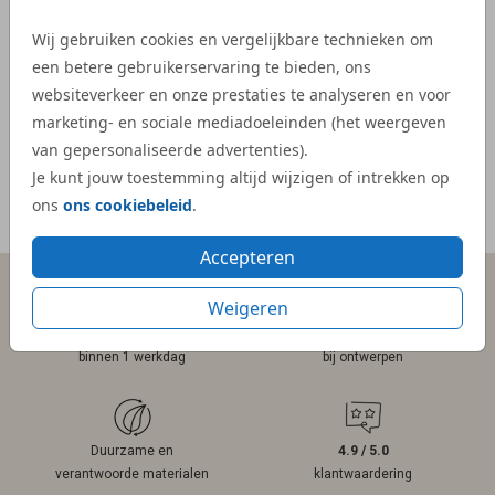
bij on
- Kelly
Wij gebruiken cookies en vergelijkbare technieken om
veel e
een betere gebruikerservaring te bieden, ons
kaartje
websiteverkeer en onze prestaties te analyseren en voor
- Mar
marketing- en sociale mediadoeleinden (het weergeven
van gepersonaliseerde advertenties).
Je kunt jouw toestemming altijd wijzigen of intrekken op
ons
ons cookiebeleid
.
Meer reviews
Accepteren
Weigeren
Persoonlijk contact
Gratis hulp
binnen 1 werkdag
bij ontwerpen
Duurzame en
4.9 / 5.0
verantwoorde materialen
klantwaardering