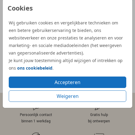
vonden we precies wat we zochten. Zowel
illust
Cookies
de proefdruk als de daadwerkelijke
aangep
geboortekaartjes waren snel geleverd.”
Dijs. 
Wij gebruiken cookies en vergelijkbare technieken om
bij on
een betere gebruikerservaring te bieden, ons
- Kelly
veel e
websiteverkeer en onze prestaties te analyseren en voor
kaartje
marketing- en sociale mediadoeleinden (het weergeven
van gepersonaliseerde advertenties).
- Mar
Je kunt jouw toestemming altijd wijzigen of intrekken op
ons
ons cookiebeleid
.
Accepteren
Meer reviews
Weigeren
Persoonlijk contact
Gratis hulp
binnen 1 werkdag
bij ontwerpen