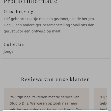
Productinformatie
Omschrijving
Lief geboortekaartje met een gezinnetje in de bergen.
Heb jij een andere gezinssamenstelling? Mail ons dan
gerust voor een ontwerp op maat!
Collectie
Jongen
Reviews van onze klanten
“Wij zijn heel tevreden met de service van
“Bij S
Studio Dijs. We waren op zoek naar een
geboor
iets bijzonderder kaartje, en bij Studio Dijs
bestel