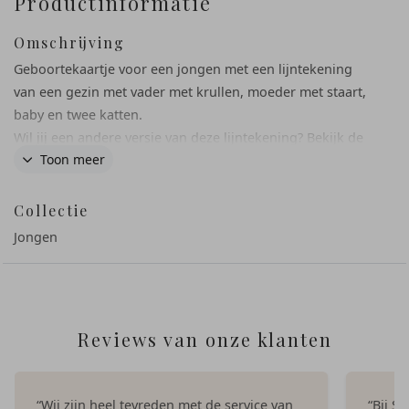
Productinformatie
Omschrijving
Geboortekaartje voor een jongen met een lijntekening
van een gezin met vader met krullen, moeder met staart,
baby en twee katten.
Wil jij een andere versie van deze lijntekening? Bekijk de
Toon meer
andere illustraties onder de afbeeldingen 'Lijntekeningen
gezin' of mail ons voor hulp bij jouw ontwerp!
Collectie
Jongen
Reviews van onze klanten
“Wij zijn heel tevreden met de service van
“Bij S