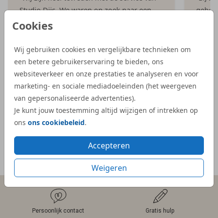
Studio Dijs. We waren op zoek naar een
geboor
iets bijzonderder kaartje, en bij Studio Dijs
bestel
Cookies
vonden we precies wat we zochten. Zowel
illust
de proefdruk als de daadwerkelijke
aangep
Wij gebruiken cookies en vergelijkbare technieken om
geboortekaartjes waren snel geleverd.”
Dijs. 
een betere gebruikerservaring te bieden, ons
bij on
websiteverkeer en onze prestaties te analyseren en voor
- Kelly
veel e
marketing- en sociale mediadoeleinden (het weergeven
kaartje
van gepersonaliseerde advertenties).
Je kunt jouw toestemming altijd wijzigen of intrekken op
- Mar
ons
ons cookiebeleid
.
Accepteren
Meer reviews
Weigeren
Persoonlijk contact
Gratis hulp