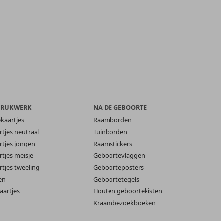
DRUKWERK
NA DE GEBOORTE
ekaartjes
Raamborden
tjes neutraal
Tuinborden
tjes jongen
Raamstickers
tjes meisje
Geboortevlaggen
tjes tweeling
Geboorteposters
en
Geboortetegels
aartjes
Houten geboortekisten
Kraambezoekboeken