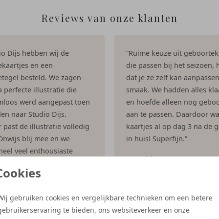
Reviews van onze klanten
dio Dijs hebben wij de
“Ruime keuze uit geboortek
kaartjes en een
die passen bij het seizoen, h
tegel besteld. We zagen
dat je ze zelf kan aanpasse
 perfecte illustratie die
smaak. We hadden alles kla
mloos werd aangepast toen
en hoefde alleen nog geboo
en naar Studio Dijs.
aan te passen. Daardoor w
past de illustratie volledig
kaartjes al op dag 3 na de 
 Onwijs blij mee en we
in huis! Superfijn.”
eel veel enthousiaste
- Ingrid
 gekregen op het kaartje!”
Cookies
es
Wij gebruiken cookies en vergelijkbare technieken om een betere
gebruikerservaring te bieden, ons websiteverkeer en onze