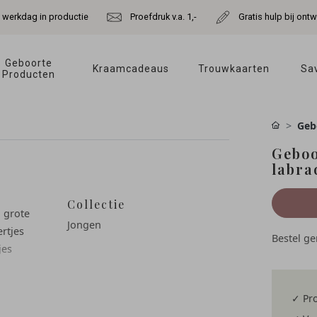
e werkdag in productie
Proefdruk v.a. 1,-
Gratis hulp bij ont
Geboorte 
Kraamcadeaus 
Trouwkaarten 
Sav
Producten 
Geb
Geboo
labra
Collectie
n grote
Jongen
ertjes
Bestel g
jes
✓ Pro