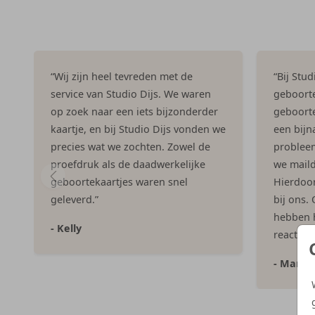
“Wij zijn heel tevreden met de
“Bij Stu
service van Studio Dijs. We waren
geboorte
op zoek naar een iets bijzonderder
geboorte
kaartje, en bij Studio Dijs vonden we
een bijna
precies wat we zochten. Zowel de
problee
proefdruk als de daadwerkelijke
we maild
geboortekaartjes waren snel
Hierdoor 
geleverd.”
bij ons.
hebben h
- Kelly
reacties
- Marlo