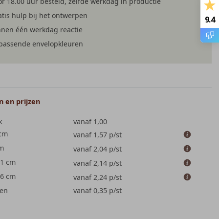
r 18.00 uur besteld, zelfde werkdag in productie
tis hulp bij het ontwerpen
9.4
nnen één werkdag reactie
jpassende envelopkleuren
 en prijzen
k
vanaf 1,00
 cm
vanaf 1,57
p/st
cm
vanaf 2,04
p/st
.1 cm
vanaf 2,14
p/st
.6 cm
vanaf 2,24
p/st
en
vanaf 0,35
p/st