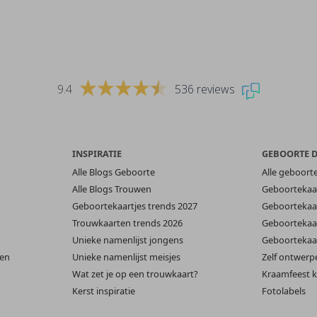
9.4
536 reviews
INSPIRATIE
GEBOORTE 
Alle Blogs Geboorte
Alle geboort
Alle Blogs Trouwen
Geboortekaar
Geboortekaartjes trends 2027
Geboortekaar
Trouwkaarten trends 2026
Geboortekaar
Unieke namenlijst jongens
Geboortekaar
len
Unieke namenlijst meisjes
Zelf ontwerp
Wat zet je op een trouwkaart?
Kraamfeest k
Kerst inspiratie
Fotolabels