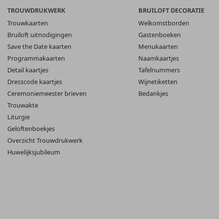
TROUWDRUKWERK
BRUILOFT DECORATIE
Trouwkaarten
Welkomstborden
Bruiloft uitnodigingen
Gastenboeken
Save the Date kaarten
Menukaarten
Programmakaarten
Naamkaartjes
Detail kaartjes
Tafelnummers
Dresscode kaartjes
Wijnetiketten
Ceremoniemeester brieven
Bedankjes
Trouwakte
Liturgie
Geloftenboekjes
Overzicht Trouwdrukwerk
Huwelijksjubileum