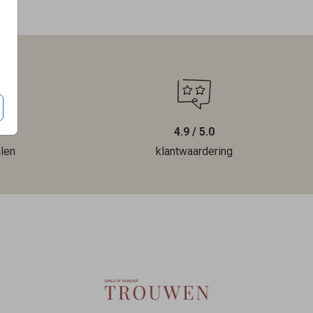
4.9 / 5.0
len
klantwaardering