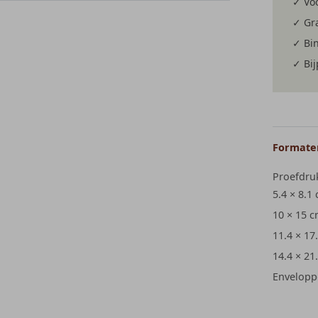
✓ Voo
✓ Gra
✓ Bi
✓ Bi
Formaten
Proefdru
5.4 × 8.1
10 × 15 
11.4 × 17
14.4 × 21
Envelopp