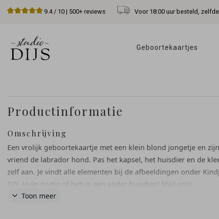
Voor 18:00 uur besteld, zelfd
9.4
/ 10 |
500+
reviews
Geboortekaartjes 
Productinformatie
Omschrijving
Een vrolijk geboortekaartje met een klein blond jongetje en zij
vriend de labrador hond. Pas het kapsel, het huisdier en de kle
zelf aan. Je vindt alle elementen bij de afbeeldingen onder Kind
DIY. Hulp nodig of heb jij een ander huisdier? Mail ons!
Toon meer