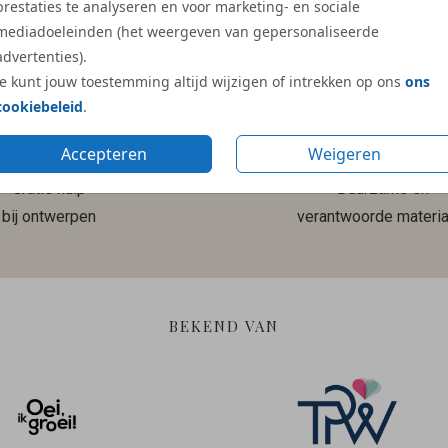
prestaties te analyseren en voor marketing- en sociale
Meer reviews
mediadoeleinden (het weergeven van gepersonaliseerde
advertenties).
Je kunt jouw toestemming altijd wijzigen of intrekken op ons
ons
cookiebeleid
.
Accepteren
Weigeren
Gratis hulp
Duurzame en
bij ontwerpen
verantwoorde materia
BEKEND VAN