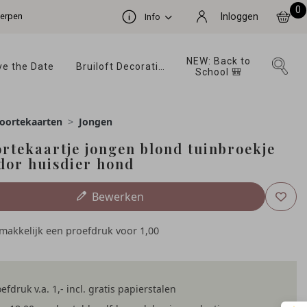
0
werpen
Inloggen
Info
NEW: Back to 
e the Date 
Bruiloft Decoratie 
School 🎒 
oortekaarten
Jongen
rtekaartje jongen blond tuinbroekje
dor huisdier hond
Bewerken
emakkelijk een proefdruk voor
1,00
efdruk v.a. 1,- incl. gratis papierstalen