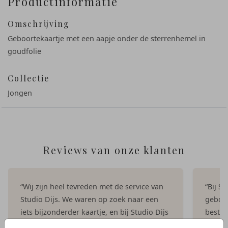
Productinformatie
Omschrijving
Geboortekaartje met een aapje onder de sterrenhemel in
goudfolie
Collectie
Jongen
Reviews van onze klanten
“Wij zijn heel tevreden met de service van
“Bij S
Studio Dijs. We waren op zoek naar een
geboor
iets bijzonderder kaartje, en bij Studio Dijs
bestel
vonden we precies wat we zochten. Zowel
illust