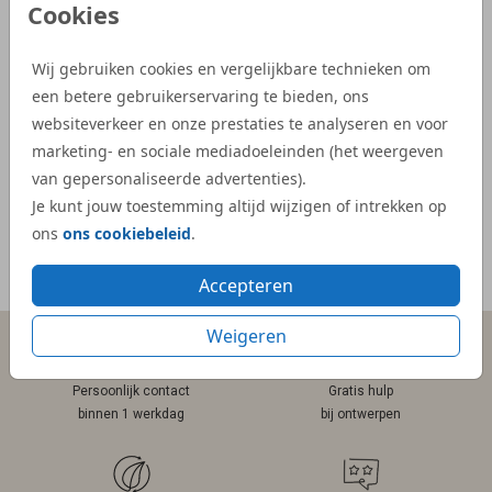
Cookies
de proefdruk als de daadwerkelijke
aangep
geboortekaartjes waren snel geleverd.”
Dijs. 
Wij gebruiken cookies en vergelijkbare technieken om
bij on
- Kelly
een betere gebruikerservaring te bieden, ons
veel e
websiteverkeer en onze prestaties te analyseren en voor
kaartje
marketing- en sociale mediadoeleinden (het weergeven
- Mar
van gepersonaliseerde advertenties).
Je kunt jouw toestemming altijd wijzigen of intrekken op
ons
ons cookiebeleid
.
Meer reviews
Accepteren
Weigeren
Persoonlijk contact
Gratis hulp
binnen 1 werkdag
bij ontwerpen