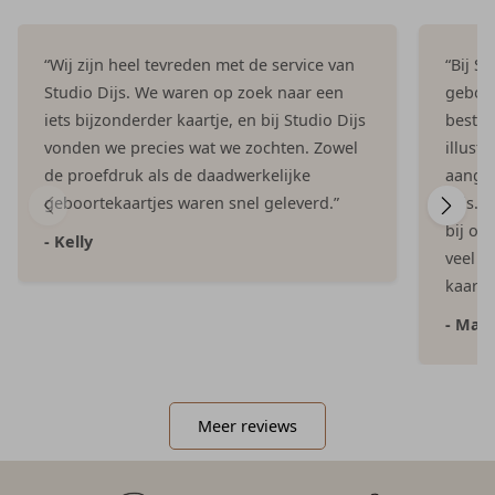
“Wij zijn heel tevreden met de service van
“Bij S
Studio Dijs. We waren op zoek naar een
geboor
iets bijzonderder kaartje, en bij Studio Dijs
bestel
vonden we precies wat we zochten. Zowel
illust
de proefdruk als de daadwerkelijke
aangep
geboortekaartjes waren snel geleverd.”
Dijs. 
bij on
- Kelly
veel e
kaartje
- Mar
Meer reviews