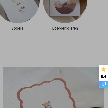
Vogels
Boerderijdieren
9.4