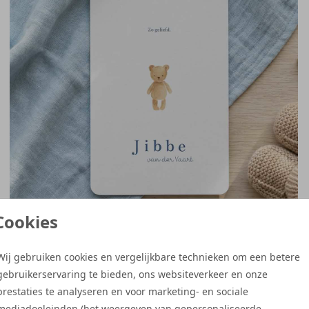
Cookies
TEDDYBEER
Wij gebruiken cookies en vergelijkbare technieken om een betere
gebruikerservaring te bieden, ons websiteverkeer en onze
prestaties te analyseren en voor marketing- en sociale
mediadoeleinden (het weergeven van gepersonaliseerde