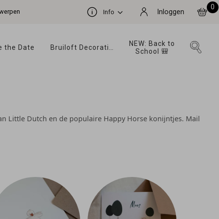
0
ntwerpen
Inloggen
Info
NEW: Back to 
 the Date 
Bruiloft Decoratie 
School 🎒 
an Little Dutch en de populaire Happy Horse konijntjes. Mail