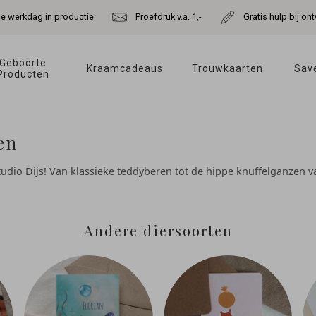
de werkdag in productie
Proefdruk v.a. 1,-
Gratis hulp bij o
Geboorte 
Kraamcadeaus 
Trouwkaarten 
Save
Producten 
en
tudio Dijs! Van klassieke teddyberen tot de hippe knuffelganzen v
Andere diersoorten