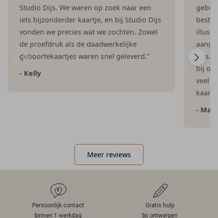
Studio Dijs. We waren op zoek naar een
geboor
iets bijzonderder kaartje, en bij Studio Dijs
bestel
vonden we precies wat we zochten. Zowel
illust
de proefdruk als de daadwerkelijke
aangep
geboortekaartjes waren snel geleverd.”
Dijs. 
bij on
- Kelly
veel e
kaartje
- Mar
Meer reviews
Persoonlijk contact
Gratis hulp
binnen 1 werkdag
bij ontwerpen