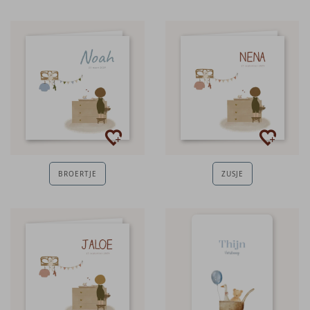
BROERTJE
ZUSJE