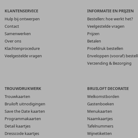
KLANTENSERVICE
INFORMATIE EN PRIJZEN
Hulp bij ontwerpen
Bestellen: hoe werkt het?
Contact
Veelgestelde vragen
Samenwerken
Prijzen
Over ons
Betalen
Klachtenprocedure
Proefdruk bestellen
Veelgestelde vragen
Enveloppen (vooraf) bestel
Verzending & Bezorging
TROUWDRUKWERK
BRUILOFT DECORATIE
Trouwkaarten
Welkomstborden
Bruiloft uitnodigingen
Gastenboeken
Save the Date kaarten
Menukaarten
Programmakaarten
Naamkaartjes
Detail kaartjes
Tafelnummers
Dresscode kaartjes
Wijnetiketten