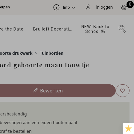
0
werpen
Inloggen
Info
NEW: Back to 
e the Date 
Bruiloft Decoratie 
School 🎒 
oorte drukwerk
Tuinborden
ord geboorte maan touwtje
Bewerken
ersbestendig
bevestigen aan een eigen houten paal
raf te bestellen