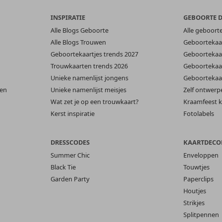
INSPIRATIE
GEBOORTE 
Alle Blogs Geboorte
Alle geboort
Alle Blogs Trouwen
Geboortekaar
Geboortekaartjes trends 2027
Geboortekaar
Trouwkaarten trends 2026
Geboortekaar
Unieke namenlijst jongens
Geboortekaar
len
Unieke namenlijst meisjes
Zelf ontwerp
Wat zet je op een trouwkaart?
Kraamfeest k
Kerst inspiratie
Fotolabels
DRESSCODES
KAARTDECO
Summer Chic
Enveloppen
Black Tie
Touwtjes
Garden Party
Paperclips
Houtjes
Strikjes
Splitpennen