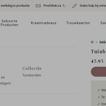
e werkdag in productie
Proefdruk v.a. 1,-
Gratis hulp bij ont
Geboorte 
Kraamcadeaus 
Trouwkaarten 
Sav
Producten 
Geb
Tuinb
47,95
Collectie
Tuinborden
e en
ndigen!
✓ We
✓ Te 
✓ Voo