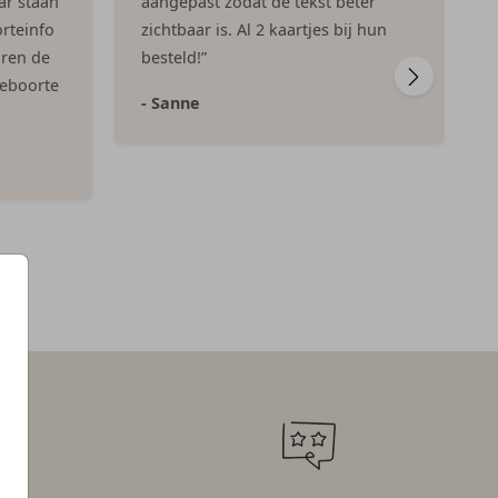
ar staan
aangepast zodat de tekst beter
rteinfo
zichtbaar is. Al 2 kaartjes bij hun
aren de
besteld!”
geboorte
- Sanne