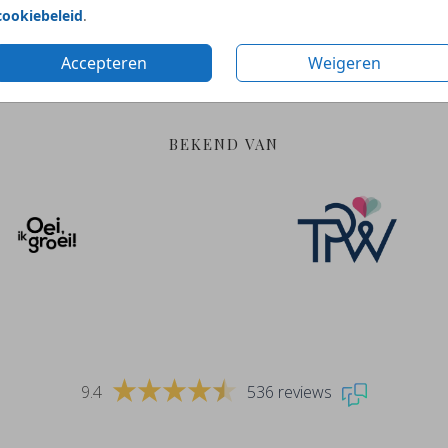
Gratis hulp
Duurzame en
cookiebeleid
.
bij ontwerpen
verantwoorde materia
Accepteren
Weigeren
BEKEND VAN
9.4
536 reviews