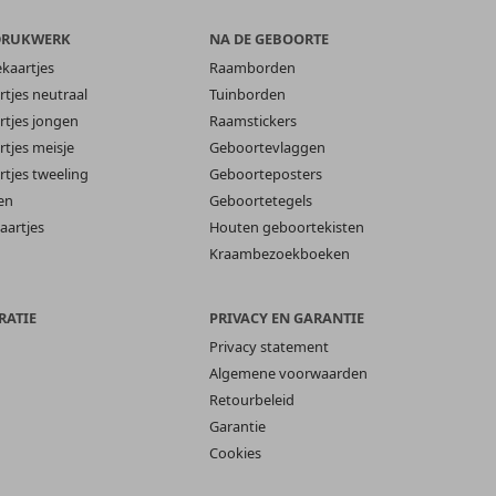
DRUKWERK
NA DE GEBOORTE
ekaartjes
Raamborden
tjes neutraal
Tuinborden
tjes jongen
Raamstickers
tjes meisje
Geboortevlaggen
tjes tweeling
Geboorteposters
en
Geboortetegels
aartjes
Houten geboortekisten
Kraambezoekboeken
RATIE
PRIVACY EN GARANTIE
Privacy statement
Algemene voorwaarden
Retourbeleid
Garantie
Cookies