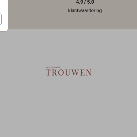
4.9 / 5.0
len
klantwaardering