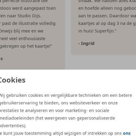
 perfecte illustratie die
smaak. We hadden alles kla
mloos werd aangepast toen
en hoefde alleen nog geboo
en naar Studio Dijs.
aan te passen. Daardoor w
past de illustratie volledig
kaartjes al op dag 3 na de 
 Onwijs blij mee en we
in huis! Superfijn.”
eel veel enthousiaste
- Ingrid
 gekregen op het kaartje!”
es
Cookies
Meer reviews
Wij gebruiken cookies en vergelijkbare technieken om een betere
gebruikerservaring te bieden, ons websiteverkeer en onze
prestaties te analyseren en voor marketing- en sociale
mediadoeleinden (het weergeven van gepersonaliseerde
advertenties).
Je kunt jouw toestemming altijd wijzigen of intrekken op ons
ons