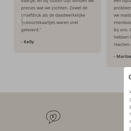
kaartje, en bij Studio Dijs vonden we
een bijna
precies wat we zochten. Zowel de
problee
proefdruk als de daadwerkelijke
we maild
geboortekaartjes waren snel
Hierdoor 
geleverd.”
bij ons.
hebben h
- Kelly
reacties
- Marlo