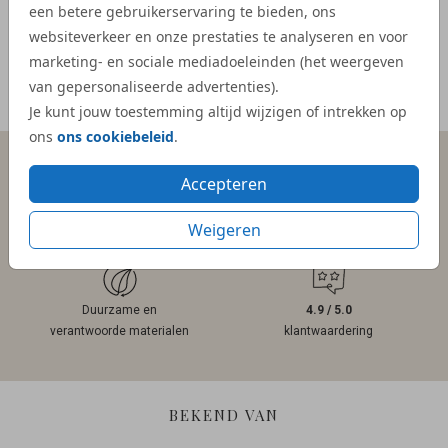
- Mar
een betere gebruikerservaring te bieden, ons
websiteverkeer en onze prestaties te analyseren en voor
marketing- en sociale mediadoeleinden (het weergeven
van gepersonaliseerde advertenties).
Meer reviews
Je kunt jouw toestemming altijd wijzigen of intrekken op
ons
ons cookiebeleid
.
Accepteren
Persoonlijk contact
Gratis hulp
binnen 1 werkdag
bij ontwerpen
Weigeren
Duurzame en
4.9 / 5.0
verantwoorde materialen
klantwaardering
BEKEND VAN