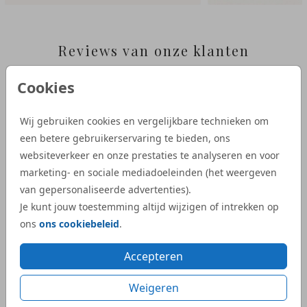
Reviews van onze klanten
Cookies
“Wij zijn heel tevreden met de service van
“Bij S
Studio Dijs. We waren op zoek naar een
geboor
Wij gebruiken cookies en vergelijkbare technieken om
iets bijzonderder kaartje, en bij Studio Dijs
bestel
een betere gebruikerservaring te bieden, ons
vonden we precies wat we zochten. Zowel
illust
websiteverkeer en onze prestaties te analyseren en voor
de proefdruk als de daadwerkelijke
aangep
marketing- en sociale mediadoeleinden (het weergeven
geboortekaartjes waren snel geleverd.”
Dijs. 
van gepersonaliseerde advertenties).
bij on
Je kunt jouw toestemming altijd wijzigen of intrekken op
- Kelly
veel e
ons
ons cookiebeleid
.
kaartje
Accepteren
- Mar
Weigeren