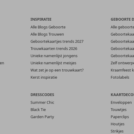
INSPIRATIE
GEBOORTE 
Alle Blogs Geboorte
Alle geboort
Alle Blogs Trouwen
Geboortekaar
Geboortekaartjes trends 2027
Geboortekaar
Trouwkaarten trends 2026
Geboortekaar
Unieke namenlijst jongens
Geboortekaar
len
Unieke namenlijst meisjes
Zelf ontwerp
Wat zet je op een trouwkaart?
Kraamfeest k
Kerst inspiratie
Fotolabels
DRESSCODES
KAARTDECO
Summer Chic
Enveloppen
Black Tie
Touwtjes
Garden Party
Paperclips
Houtjes
Strikjes