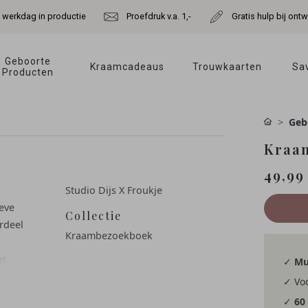
e werkdag in productie
Proefdruk v.a. 1,-
Gratis hulp bij ont
Geboorte 
Kraamcadeaus 
Trouwkaarten 
Sav
Producten 
Geb
Kraam
49,99
Studio Dijs X Froukje
eve
Collectie
erdeel
Kraambezoekboek
ns
✓
Mu
✓ Voo
✓
60