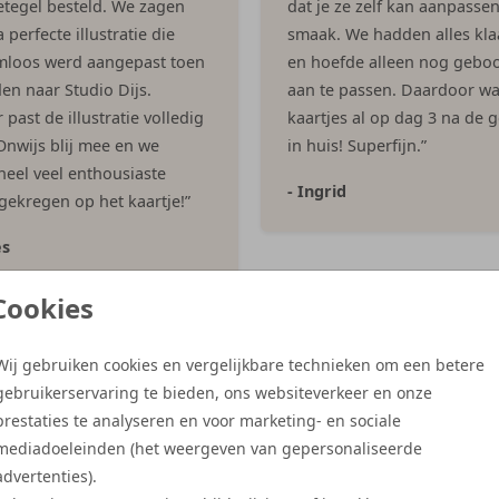
tegel besteld. We zagen
dat je ze zelf kan aanpasse
 perfecte illustratie die
smaak. We hadden alles kla
mloos werd aangepast toen
en hoefde alleen nog geboo
en naar Studio Dijs.
aan te passen. Daardoor w
past de illustratie volledig
kaartjes al op dag 3 na de 
 Onwijs blij mee en we
in huis! Superfijn.”
eel veel enthousiaste
- Ingrid
 gekregen op het kaartje!”
es
Cookies
Meer reviews
Wij gebruiken cookies en vergelijkbare technieken om een betere
gebruikerservaring te bieden, ons websiteverkeer en onze
prestaties te analyseren en voor marketing- en sociale
mediadoeleinden (het weergeven van gepersonaliseerde
advertenties).