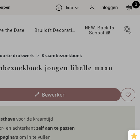
0
werpen
Inloggen
Info
NEW: Back to 
e the Date 
Bruiloft Decoratie 
School 🎒 
oorte drukwerk
Kraambezoekboek
bezoekboek jongen libelle maan
Bewerken
sthave
voor de kraamtijd
r- en achterkant
zelf aan te passen
 pagina's
om in te vullen