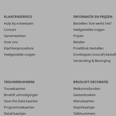
KLANTENSERVICE
INFORMATIE EN PRIJZEN
Hulp bij ontwerpen
Bestellen: hoe werkt het?
Contact
Veelgestelde vragen
Samenwerken
Prijzen
Over ons
Betalen
Klachtenprocedure
Proefdruk bestellen
Veelgestelde vragen
Enveloppen (vooraf) bestel
Verzending & Bezorging
TROUWDRUKWERK
BRUILOFT DECORATIE
Trouwkaarten
Welkomstborden
Bruiloft uitnodigingen
Gastenboeken
Save the Date kaarten
Menukaarten
Programmakaarten
Naamkaartjes
Detail kaartjes
Tafelnummers