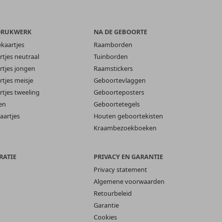
DRUKWERK
NA DE GEBOORTE
ekaartjes
Raamborden
tjes neutraal
Tuinborden
tjes jongen
Raamstickers
tjes meisje
Geboortevlaggen
tjes tweeling
Geboorteposters
en
Geboortetegels
aartjes
Houten geboortekisten
Kraambezoekboeken
RATIE
PRIVACY EN GARANTIE
Privacy statement
Algemene voorwaarden
Retourbeleid
Garantie
Cookies