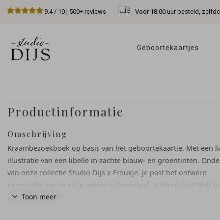
Voor 18:00 uur besteld, zelfd
9.4
/ 10 |
500+
reviews
Geboortekaartjes 
Productinformatie
Omschrijving
Kraambezoekboek op basis van het geboortekaartje. Met een li
illustratie van een libelle in zachte blauw- en groentinten. Ond
van onze collectie Studio Dijs x Froukje. Je past het ontwerp
eenvoudig aan in onze online ontwerptool. Hulp nodig? Mail o
Toon meer
gerust, we helpen je graag.