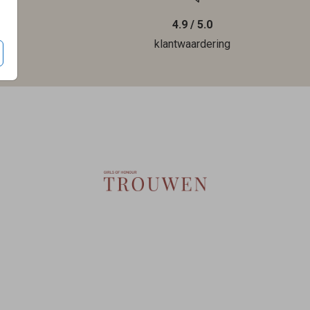
4.9 / 5.0
len
klantwaardering