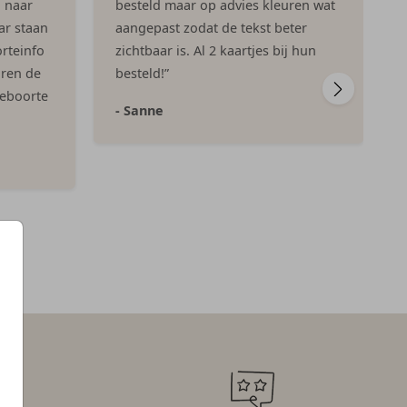
n naar
besteld maar op advies kleuren wat
ar staan
aangepast zodat de tekst beter
rteinfo
zichtbaar is. Al 2 kaartjes bij hun
aren de
besteld!”
geboorte
- Sanne