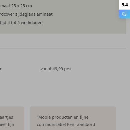
9.4
maat 25 x 25 cm
dcover zijdeglanslaminaat
POSTER
RAAMBORD
tijd 4 tot 5 werkdagen
cm
vanaf 49,99
p/st
aartjes
“Mooie producten en fijne
eel fijn
communicatie! Een raambord