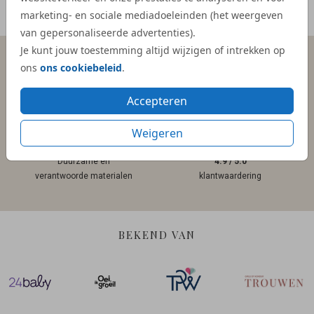
Meer reviews
marketing- en sociale mediadoeleinden (het weergeven
van gepersonaliseerde advertenties).
Je kunt jouw toestemming altijd wijzigen of intrekken op
ons
ons cookiebeleid
.
Persoonlijk contact
Gratis hulp
Accepteren
binnen 1 werkdag
bij ontwerpen
Weigeren
Duurzame en
4.9 / 5.0
verantwoorde materialen
klantwaardering
BEKEND VAN