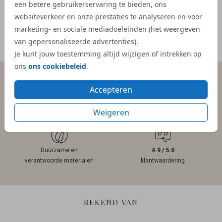
- Mar
een betere gebruikerservaring te bieden, ons
websiteverkeer en onze prestaties te analyseren en voor
marketing- en sociale mediadoeleinden (het weergeven
van gepersonaliseerde advertenties).
Meer reviews
Je kunt jouw toestemming altijd wijzigen of intrekken op
ons
ons cookiebeleid
.
Accepteren
Persoonlijk contact
Gratis hulp
binnen 1 werkdag
bij ontwerpen
Weigeren
Duurzame en
4.9 / 5.0
verantwoorde materialen
klantwaardering
BEKEND VAN