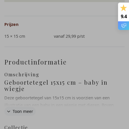
9.4
Prijzen
15 × 15 cm
vanaf 29,99
p/st
Productinformatie
Omschrijving
Geboortetegel 15x15 cm – baby in
wiegje
Deze geboortetegel van 15x15 cm is voorzien van een
illustratie van een baby in een wiegje met dieren. Boven
Toon meer
de illustratie worden de naam en geboortedatum
geplaatst.
Collectie