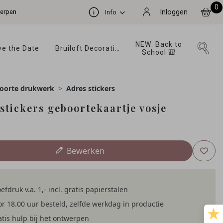
0
werpen
Inloggen
Info
NEW: Back to 
e the Date 
Bruiloft Decoratie 
School 🎒 
oorte drukwerk
Adres stickers
stickers geboortekaartje vosje
Bewerken
efdruk v.a. 1,- incl. gratis papierstalen
r 18.00 uur besteld, zelfde werkdag in productie
tis hulp bij het ontwerpen