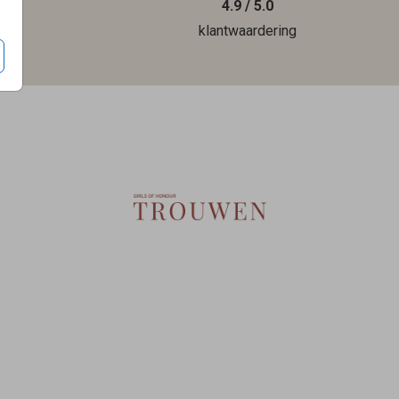
4.9 / 5.0
len
klantwaardering