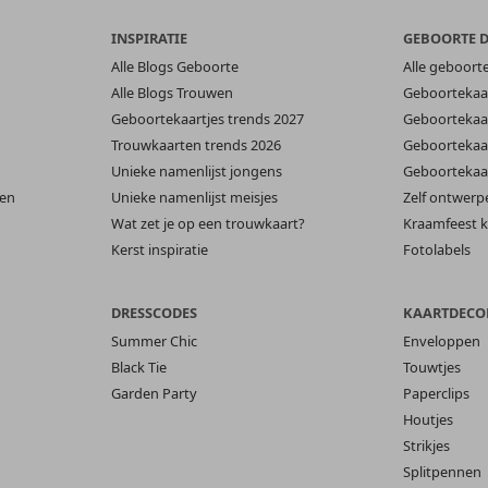
INSPIRATIE
GEBOORTE 
Alle Blogs Geboorte
Alle geboort
Alle Blogs Trouwen
Geboortekaar
Geboortekaartjes trends 2027
Geboortekaar
Trouwkaarten trends 2026
Geboortekaar
Unieke namenlijst jongens
Geboortekaar
len
Unieke namenlijst meisjes
Zelf ontwerp
Wat zet je op een trouwkaart?
Kraamfeest k
Kerst inspiratie
Fotolabels
DRESSCODES
KAARTDECO
Summer Chic
Enveloppen
Black Tie
Touwtjes
Garden Party
Paperclips
Houtjes
Strikjes
Splitpennen