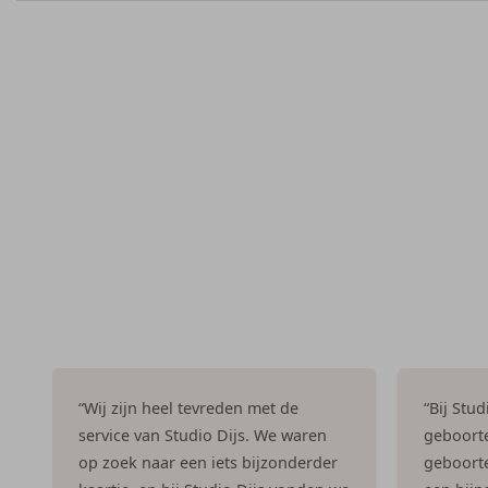
envelop.
Formaat:
97 × 34 mm
Afwerking:
afgeronde hoeken
Details:
illustratie van een lief vosje
Aantal:
14 stickers per vel
Zo werkt het
Selecteer eerst
hoeveel vellen je wilt bestellen.
Pas daarna
de namen en adressen aan.
Sla de set op in je collectie of bestel direct.
“Wij zijn heel tevreden met de
“Bij Stu
service van Studio Dijs. We waren
geboorte
op zoek naar een iets bijzonderder
geboorte