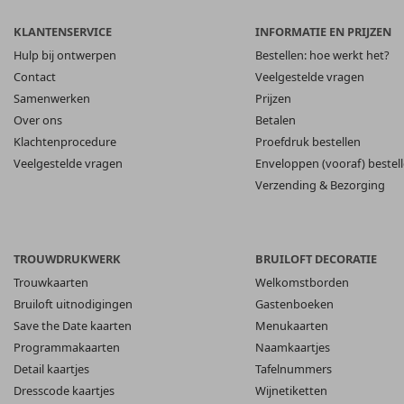
KLANTENSERVICE
INFORMATIE EN PRIJZEN
Hulp bij ontwerpen
Bestellen: hoe werkt het?
Contact
Veelgestelde vragen
Samenwerken
Prijzen
Over ons
Betalen
Klachtenprocedure
Proefdruk bestellen
Veelgestelde vragen
Enveloppen (vooraf) bestel
Verzending & Bezorging
TROUWDRUKWERK
BRUILOFT DECORATIE
Trouwkaarten
Welkomstborden
Bruiloft uitnodigingen
Gastenboeken
Save the Date kaarten
Menukaarten
Programmakaarten
Naamkaartjes
Detail kaartjes
Tafelnummers
Dresscode kaartjes
Wijnetiketten