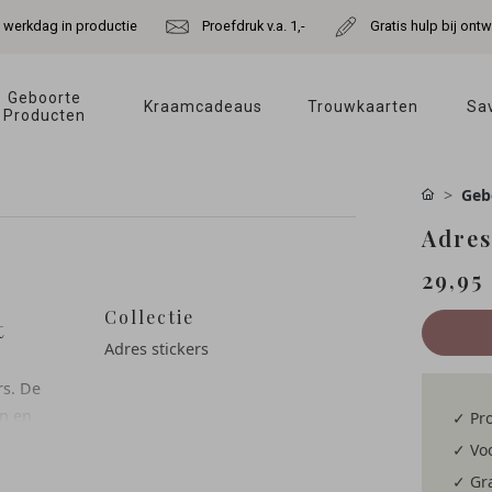
e werkdag in productie
Proefdruk v.a. 1,-
Gratis hulp bij ont
Geboorte 
Kraamcadeaus 
Trouwkaarten 
Sav
Producten 
Geb
Adres
29,95
Collectie
t
Adres stickers
rs. De
n en
✓ Pro
✓ Voo
✓ Gra