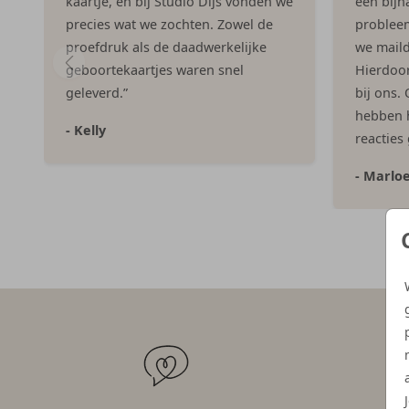
kaartje, en bij Studio Dijs vonden we
een bijna
precies wat we zochten. Zowel de
problee
proefdruk als de daadwerkelijke
we maild
geboortekaartjes waren snel
Hierdoor 
geleverd.”
bij ons.
hebben h
- Kelly
reacties
- Marlo