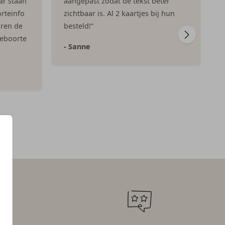
ar staan
aangepast zodat de tekst beter
rteinfo
zichtbaar is. Al 2 kaartjes bij hun
aren de
besteld!”
geboorte
- Sanne