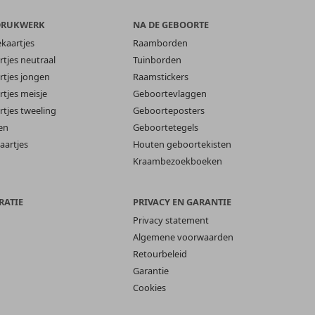
DRUKWERK
NA DE GEBOORTE
ekaartjes
Raamborden
tjes neutraal
Tuinborden
tjes jongen
Raamstickers
tjes meisje
Geboortevlaggen
tjes tweeling
Geboorteposters
en
Geboortetegels
aartjes
Houten geboortekisten
Kraambezoekboeken
RATIE
PRIVACY EN GARANTIE
Privacy statement
Algemene voorwaarden
Retourbeleid
Garantie
Cookies