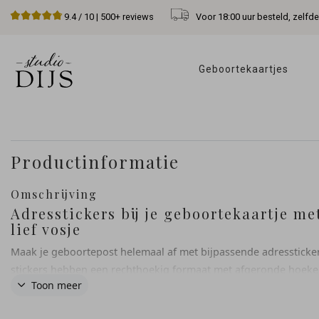
Voor 18:00 uur besteld, zelfd
9.4
/ 10 |
500+
reviews
Geboortekaartjes 
Productinformatie
Omschrijving
Adresstickers bij je geboortekaartje me
lief vosje
Maak je geboortepost helemaal af met bijpassende adressticke
stickers hebben een rechthoekig formaat met afgeronde hoeke
Toon meer
een zacht detail: een lief vosje dat perfect aansluit bij je
geboortekaartje. Een warme, persoonlijke touch voor op iedere