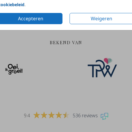
Gratis hulp
Duurzame en
cookiebeleid
.
bij ontwerpen
verantwoorde materia
Accepteren
Weigeren
BEKEND VAN
9.4
536 reviews