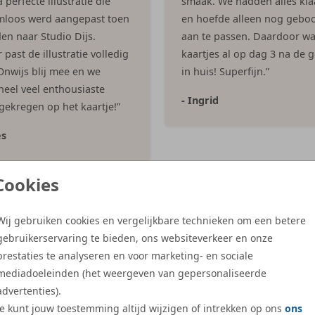
 perfecte illustratie die
smaak. We hadden alles kla
mloos werd aangepast toen
en hoefde alleen nog geboo
en naar Studio Dijs.
aan te passen. Daardoor w
past de illustratie volledig
kaartjes al op dag 3 na de 
 Onwijs blij mee en we
in huis! Superfijn.”
eel veel enthousiaste
- Ingrid
 gekregen op het kaartje!”
es
Cookies
Meer reviews
Wij gebruiken cookies en vergelijkbare technieken om een betere
gebruikerservaring te bieden, ons websiteverkeer en onze
prestaties te analyseren en voor marketing- en sociale
mediadoeleinden (het weergeven van gepersonaliseerde
advertenties).
Je kunt jouw toestemming altijd wijzigen of intrekken op ons
ons