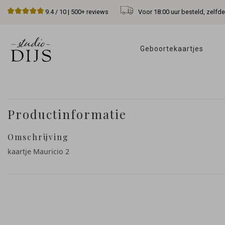
Voor 18:00 uur besteld, zelfd
9.4
/ 10 |
500+
reviews
Geboortekaartjes 
Productinformatie
Omschrijving
kaartje Mauricio 2