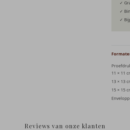
✓ Gra
✓ Bi
✓ Bi
Formaten
Proefdru
11 × 11 
13 × 13 
15 × 15 
Envelopp
Reviews van onze klanten