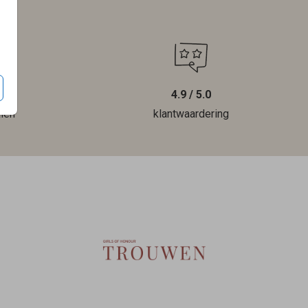
4.9 / 5.0
len
klantwaardering