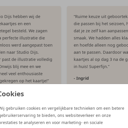
dio Dijs hebben wij de
“Ruime keuze uit geboortek
kaartjes en een
die passen bij het seizoen, h
tegel besteld. We zagen
dat je ze zelf kan aanpasse
 perfecte illustratie die
smaak. We hadden alles kla
mloos werd aangepast toen
en hoefde alleen nog geboo
en naar Studio Dijs.
aan te passen. Daardoor w
past de illustratie volledig
kaartjes al op dag 3 na de 
 Onwijs blij mee en we
in huis! Superfijn.”
eel veel enthousiaste
- Ingrid
 gekregen op het kaartje!”
Cookies
es
Wij gebruiken cookies en vergelijkbare technieken om een betere
gebruikerservaring te bieden, ons websiteverkeer en onze
Meer reviews
prestaties te analyseren en voor marketing- en sociale