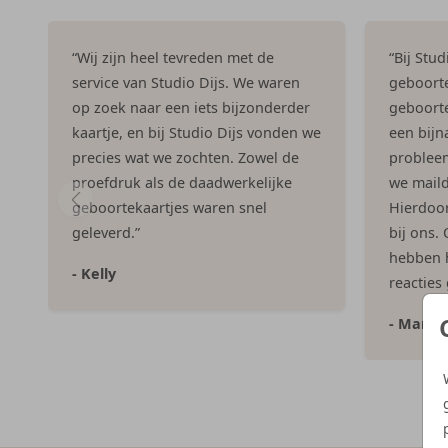
“Wij zijn heel tevreden met de
“Bij Stu
service van Studio Dijs. We waren
geboorte
op zoek naar een iets bijzonderder
geboorte
kaartje, en bij Studio Dijs vonden we
een bijna
precies wat we zochten. Zowel de
problee
proefdruk als de daadwerkelijke
we maild
geboortekaartjes waren snel
Hierdoor 
geleverd.”
bij ons.
hebben h
- Kelly
reacties
- Marlo