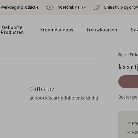
e werkdag in productie
Proefdruk v.a. 1,-
Gratis hulp bij ont
Geboorte 
Kraamcadeaus 
Trouwkaarten 
Sav
Producten 
Enke
kaart
Collectie
Bestel g
geboortekaartje-folie-enkelzijdig
✓ Pro
✓ Voo