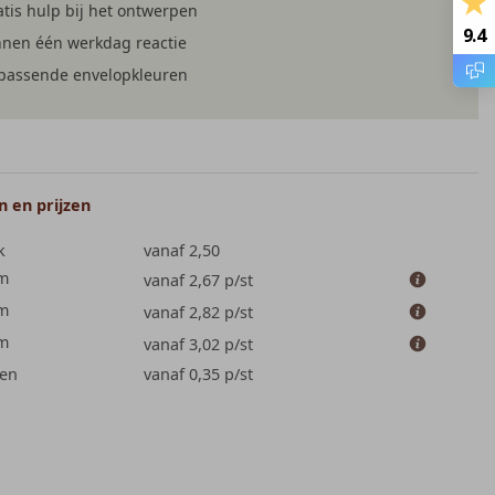
tis hulp bij het ontwerpen
9.4
nnen één werkdag reactie
jpassende envelopkleuren
 en prijzen
k
vanaf 2,50
cm
vanaf 2,67
p/st
cm
vanaf 2,82
p/st
cm
vanaf 3,02
p/st
en
vanaf 0,35
p/st