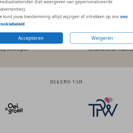
mediadoeleinden (het weergeven van gepersonaliseerde
advertenties).
Je kunt jouw toestemming altijd wijzigen of intrekken op ons
ons
cookiebeleid
.
Accepteren
Weigeren
Gratis hulp
Duurzame en
bij ontwerpen
verantwoorde materia
BEKEND VAN