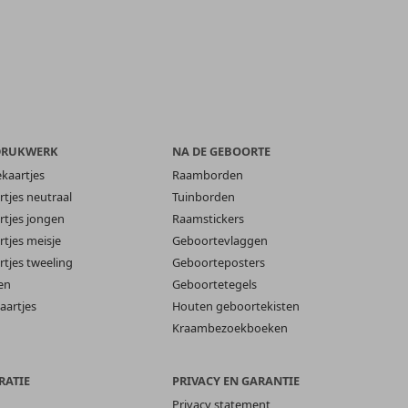
DRUKWERK
NA DE GEBOORTE
ekaartjes
Raamborden
tjes neutraal
Tuinborden
tjes jongen
Raamstickers
tjes meisje
Geboortevlaggen
tjes tweeling
Geboorteposters
en
Geboortetegels
aartjes
Houten geboortekisten
Kraambezoekboeken
RATIE
PRIVACY EN GARANTIE
Privacy statement