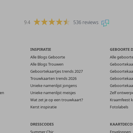
9.4
536 reviews
INSPIRATIE
GEBOORTE 
Alle Blogs Geboorte
Alle geboort
Alle Blogs Trouwen
Geboortekaar
Geboortekaartjes trends 2027
Geboortekaar
Trouwkaarten trends 2026
Geboortekaar
Unieke namenlijst jongens
Geboortekaar
len
Unieke namenlijst meisjes
Zelf ontwerp
Wat zet je op een trouwkaart?
Kraamfeest k
Kerst inspiratie
Fotolabels
DRESSCODES
KAARTDECO
Summer Chic
Enveloppen