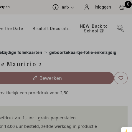
0
werpen
Inloggen
Info
NEW: Back to 
e the Date 
Bruiloft Decoratie 
School 🎒 
lzijdige foliekaarten
geboortekaartje-folie-enkelzijdig
je Mauricio 2
Bewerken
emakkelijk een proefdruk voor
2,50
efdruk v.a. 1,- incl. gratis papierstalen
r 18.00 uur besteld, zelfde werkdag in productie