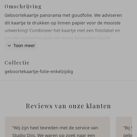
Omschrijving
Geboortekaartje panorama met goudfolie. We adviseren
dit kaartje te drukken op linnen papier voor de mooiste
uitwerking! Combineer het kaartje met een fotolabel en
gouden paperclip voor een extra bijzondere touch!
Toon meer
Collectie
geboortekaartje-folie-enkelzijdig
Reviews van onze klanten
“Wij zijn heel tevreden met de service van
“Bij S
Studio Dijs. We waren op zoek naar een
geboor