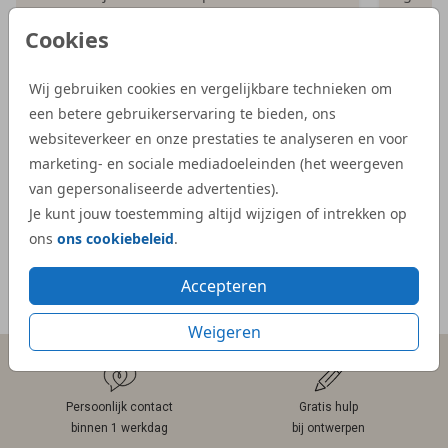
iets bijzonderder kaartje, en bij Studio Dijs
bestel
Cookies
vonden we precies wat we zochten. Zowel
illust
de proefdruk als de daadwerkelijke
aangep
Wij gebruiken cookies en vergelijkbare technieken om
geboortekaartjes waren snel geleverd.”
Dijs. 
een betere gebruikerservaring te bieden, ons
bij on
- Kelly
websiteverkeer en onze prestaties te analyseren en voor
veel e
marketing- en sociale mediadoeleinden (het weergeven
kaartje
van gepersonaliseerde advertenties).
- Mar
Je kunt jouw toestemming altijd wijzigen of intrekken op
ons
ons cookiebeleid
.
Accepteren
Meer reviews
Weigeren
Persoonlijk contact
Gratis hulp
binnen 1 werkdag
bij ontwerpen