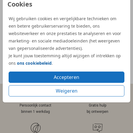
Cookies
de proefdruk als de daadwerkelijke
aangep
geboortekaartjes waren snel geleverd.”
Dijs. 
Wij gebruiken cookies en vergelijkbare technieken om
bij on
- Kelly
een betere gebruikerservaring te bieden, ons
veel e
websiteverkeer en onze prestaties te analyseren en voor
kaartje
marketing- en sociale mediadoeleinden (het weergeven
- Mar
van gepersonaliseerde advertenties).
Je kunt jouw toestemming altijd wijzigen of intrekken op
ons
ons cookiebeleid
.
Meer reviews
Accepteren
Weigeren
Persoonlijk contact
Gratis hulp
binnen 1 werkdag
bij ontwerpen