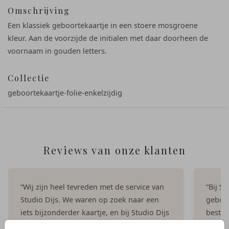
Omschrijving
Een klassiek geboortekaartje in een stoere mosgroene
kleur. Aan de voorzijde de initialen met daar doorheen de
voornaam in gouden letters.
Collectie
geboortekaartje-folie-enkelzijdig
Reviews van onze klanten
“Wij zijn heel tevreden met de service van
“Bij S
Studio Dijs. We waren op zoek naar een
geboor
iets bijzonderder kaartje, en bij Studio Dijs
bestel
vonden we precies wat we zochten. Zowel
illust