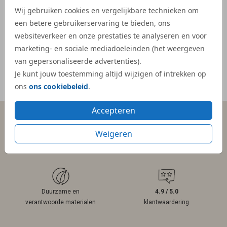
- Kelly
veel e
Wij gebruiken cookies en vergelijkbare technieken om
kaartje
een betere gebruikerservaring te bieden, ons
websiteverkeer en onze prestaties te analyseren en voor
- Mar
marketing- en sociale mediadoeleinden (het weergeven
van gepersonaliseerde advertenties).
Je kunt jouw toestemming altijd wijzigen of intrekken op
Meer reviews
ons
ons cookiebeleid
.
Accepteren
Weigeren
Persoonlijk contact
Gratis hulp
binnen 1 werkdag
bij ontwerpen
Duurzame en
4.9 / 5.0
verantwoorde materialen
klantwaardering