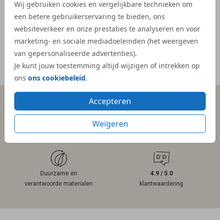
Wij gebruiken cookies en vergelijkbare technieken om
kaartje
een betere gebruikerservaring te bieden, ons
- Mar
websiteverkeer en onze prestaties te analyseren en voor
marketing- en sociale mediadoeleinden (het weergeven
van gepersonaliseerde advertenties).
Je kunt jouw toestemming altijd wijzigen of intrekken op
Meer reviews
ons
ons cookiebeleid
.
Accepteren
Persoonlijk contact
Gratis hulp
Weigeren
binnen 1 werkdag
bij ontwerpen
Duurzame en
4.9 / 5.0
verantwoorde materialen
klantwaardering