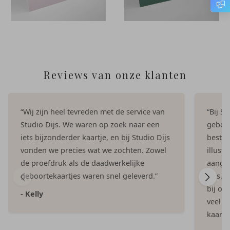
Reviews van onze klanten
“Wij zijn heel tevreden met de service van
“Bij S
Studio Dijs. We waren op zoek naar een
geboor
iets bijzonderder kaartje, en bij Studio Dijs
bestel
vonden we precies wat we zochten. Zowel
illust
de proefdruk als de daadwerkelijke
aangep
geboortekaartjes waren snel geleverd.”
Dijs. 
bij on
- Kelly
veel e
kaartje