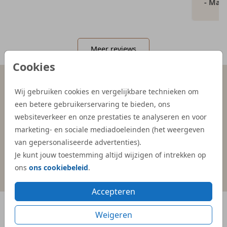
- Mar
Meer reviews
Cookies
Wij gebruiken cookies en vergelijkbare technieken om
Persoonlijk contact
Gratis hulp
een betere gebruikerservaring te bieden, ons
binnen 1 werkdag
bij ontwerpen
websiteverkeer en onze prestaties te analyseren en voor
marketing- en sociale mediadoeleinden (het weergeven
van gepersonaliseerde advertenties).
Je kunt jouw toestemming altijd wijzigen of intrekken op
Duurzame en
4.9 / 5.0
ons
ons cookiebeleid
.
verantwoorde materialen
klantwaardering
Accepteren
BEKEND VAN
Weigeren