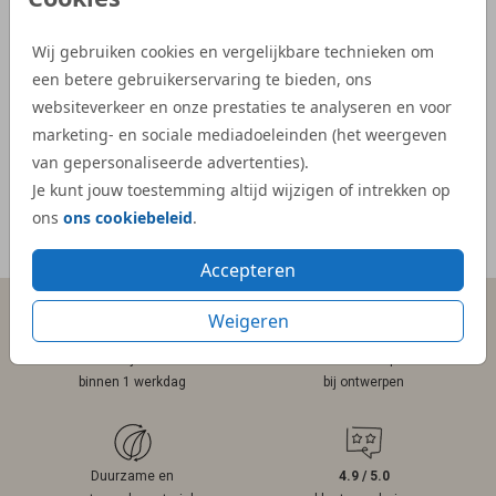
geboortekaartjes waren snel geleverd.”
Dijs. 
bij on
Wij gebruiken cookies en vergelijkbare technieken om
- Kelly
veel e
een betere gebruikerservaring te bieden, ons
kaartje
websiteverkeer en onze prestaties te analyseren en voor
marketing- en sociale mediadoeleinden (het weergeven
- Mar
van gepersonaliseerde advertenties).
Je kunt jouw toestemming altijd wijzigen of intrekken op
ons
ons cookiebeleid
.
Meer reviews
Accepteren
Weigeren
Persoonlijk contact
Gratis hulp
binnen 1 werkdag
bij ontwerpen
Duurzame en
4.9 / 5.0