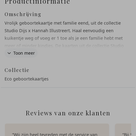
Productinformatie
Omschrijving
Vrolijk geboortekaartje met familie eend, uit de collectie
Studio Dijs x Hannah Illustreert. Haal eenvoudig een
kuikentje weg of voeg er 1 toe als je een familie hebt met
meer of minder kindjes. De kaarten uit de collectie Studio
Toon meer
Dijs x Hannah Illustreert worden gedrukt op duurzame
papiersoorten.
Collectie
Eco geboortekaartjes
Reviews van onze klanten
“Wij zijn heel tevreden met de service van
“Bij S