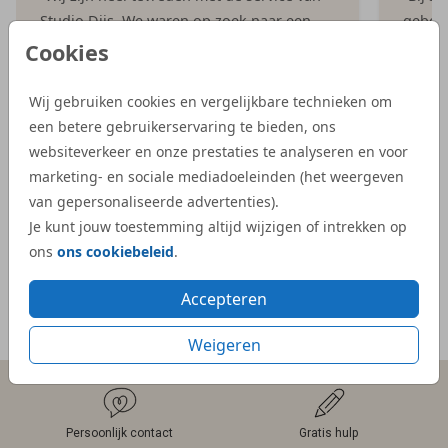
Studio Dijs. We waren op zoek naar een
geboor
iets bijzonderder kaartje, en bij Studio Dijs
bestel
Cookies
vonden we precies wat we zochten. Zowel
illust
de proefdruk als de daadwerkelijke
aangep
Wij gebruiken cookies en vergelijkbare technieken om
geboortekaartjes waren snel geleverd.”
Dijs. 
een betere gebruikerservaring te bieden, ons
bij on
websiteverkeer en onze prestaties te analyseren en voor
- Kelly
veel e
marketing- en sociale mediadoeleinden (het weergeven
kaartje
van gepersonaliseerde advertenties).
Je kunt jouw toestemming altijd wijzigen of intrekken op
- Mar
ons
ons cookiebeleid
.
Accepteren
Meer reviews
Weigeren
Persoonlijk contact
Gratis hulp