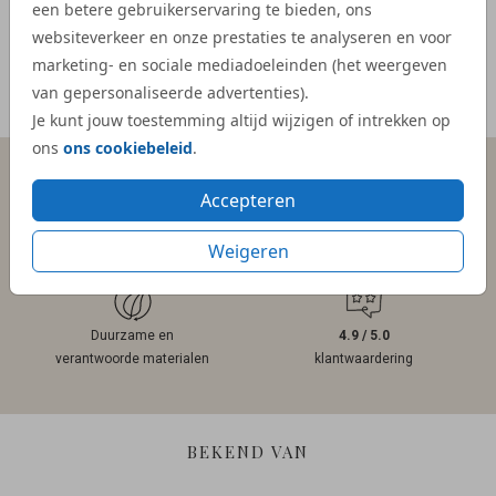
- Mar
een betere gebruikerservaring te bieden, ons
websiteverkeer en onze prestaties te analyseren en voor
marketing- en sociale mediadoeleinden (het weergeven
van gepersonaliseerde advertenties).
Meer reviews
Je kunt jouw toestemming altijd wijzigen of intrekken op
ons
ons cookiebeleid
.
Accepteren
Persoonlijk contact
Gratis hulp
binnen 1 werkdag
bij ontwerpen
Weigeren
Duurzame en
4.9 / 5.0
verantwoorde materialen
klantwaardering
BEKEND VAN