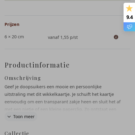
9.4
Prijzen
6 × 20 cm
vanaf 1,55
p/st
Productinformatie
Omschrijving
Geef je doopsuikers een mooie en persoonlijke
uitstraling met dit wikkelkaartje. Je schuift het kaartje
eenvoudig om een transparant zakje heen en sluit het af
met een nietje of een kleine paperclip. Zo ontstaat een
Toon meer
stijlvol geboortebedankje dat je met liefde aan familie en
vrienden kunt meegeven. De boogvorm, het zachte
kleurgebruik en de luxe details zoals folie maken het
Collectie