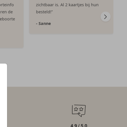
rteinfo
zichtbaar is. Al 2 kaartjes bij hun
aren de
besteld!”
geboorte
- Sanne
4.9 / 5.0