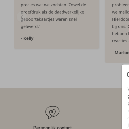
precies wat we zochten. Zowel de
problee
proefdruk als de daadwerkelijke
we maild
geboortekaartjes waren snel
Hierdoor 
geleverd.”
bij ons.
hebben h
- Kelly
reacties
- Marlo
Persoonlijk contact