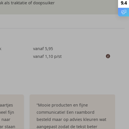
9.4
k als traktatie of doopsuiker
k
vanaf 5,95
vanaf 1,10
p/st
aartjes
“Mooie producten en fijne
eel fijn
communicatie! Een raambord
n naar
besteld maar op advies kleuren wat
ar staan
aangepast zodat de tekst beter