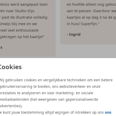
mloos werd aangepast toen
en hoefde alleen nog geboo
en naar Studio Dijs.
aan te passen. Daardoor w
past de illustratie volledig
kaartjes al op dag 3 na de 
 Onwijs blij mee en we
in huis! Superfijn.”
eel veel enthousiaste
- Ingrid
 gekregen op het kaartje!”
es
Cookies
Meer reviews
Wij gebruiken cookies en vergelijkbare technieken om een betere
gebruikerservaring te bieden, ons websiteverkeer en onze
prestaties te analyseren en voor marketing- en sociale
mediadoeleinden (het weergeven van gepersonaliseerde
advertenties).
Je kunt jouw toestemming altijd wijzigen of intrekken op ons
ons
Gratis hulp
Duurzame en