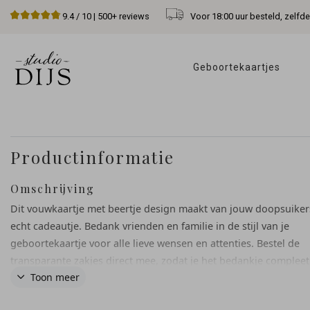
Voor 18:00 uur besteld, zelfd
9.4
/ 10 |
500+
reviews
Geboortekaartjes 
Productinformatie
Omschrijving
Dit vouwkaartje met beertje design maakt van jouw doopsuiker
echt cadeautje. Bedank vrienden en familie in de stijl van je
geboortekaartje voor alle lieve wensen en attenties. Bestel de
transparante zakjes direct mee, zodat je het bedankje compleet
Toon meer
maken. Vul ze met snoepjes of doopsuikertjes, niet het kaartje 
je hebt een prachtig geboortebedankje. Een heerlijk klusje om 