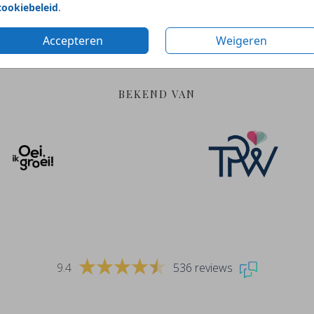
cookiebeleid
.
bij ontwerpen
verantwoorde materia
Accepteren
Weigeren
BEKEND VAN
9.4
536 reviews