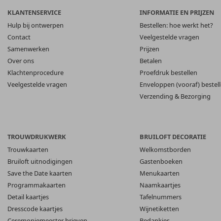
KLANTENSERVICE
INFORMATIE EN PRIJZEN
Hulp bij ontwerpen
Bestellen: hoe werkt het?
Contact
Veelgestelde vragen
Samenwerken
Prijzen
Over ons
Betalen
Klachtenprocedure
Proefdruk bestellen
Veelgestelde vragen
Enveloppen (vooraf) bestel
Verzending & Bezorging
TROUWDRUKWERK
BRUILOFT DECORATIE
Trouwkaarten
Welkomstborden
Bruiloft uitnodigingen
Gastenboeken
Save the Date kaarten
Menukaarten
Programmakaarten
Naamkaartjes
Detail kaartjes
Tafelnummers
Dresscode kaartjes
Wijnetiketten
Ceremoniemeester brieven
Bedankjes