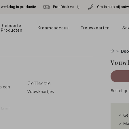
e werkdag in productie
Proefdruk v.a. 1,-
Gratis hulp bij ont
Geboorte 
Kraamcadeaus 
Trouwkaarten 
Sav
Producten 
Doo
Vouwk
Collectie
s een
Bestel g
Vouwkaartjes
 kunt
✓ Gem
vast en
tijdens
✓ Mai