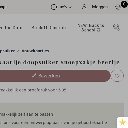
0
werpen
Inloggen
Info
NEW: Back to 
e the Date 
Bruiloft Decoratie 
School 🎒 
psuiker
Vouwkaartjes
aartje doopsuiker snoepzakje beertje
Bewerken
emakkelijk een proefdruk voor
5,95
akkelijk zelf aan te passen
l ons voor een ontwerp op basis van je geboortekaartje