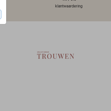
len
klantwaardering