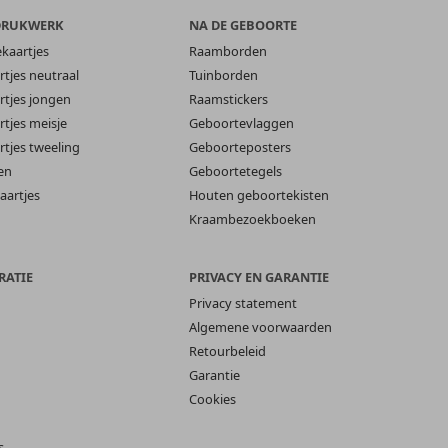
DRUKWERK
NA DE GEBOORTE
ekaartjes
Raamborden
tjes neutraal
Tuinborden
tjes jongen
Raamstickers
tjes meisje
Geboortevlaggen
tjes tweeling
Geboorteposters
en
Geboortetegels
aartjes
Houten geboortekisten
Kraambezoekboeken
RATIE
PRIVACY EN GARANTIE
Privacy statement
Algemene voorwaarden
Retourbeleid
Garantie
Cookies
s