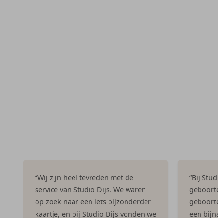
je verlof alvast te doen!
Folie en Spot UV mogelijk
Papierkeuze: Coated Karton of Linnen
Formaat: 6 × 17 cm (plano formaat)
Te combineren met transparant snoepzakje
Bevestiging met nietjes
Ook verkrijgbaar op basis van jouw eigen geboortekaartje
“Wij zijn heel tevreden met de
“Bij Stu
service van Studio Dijs. We waren
geboorte
op zoek naar een iets bijzonderder
geboorte
kaartje, en bij Studio Dijs vonden we
een bijna