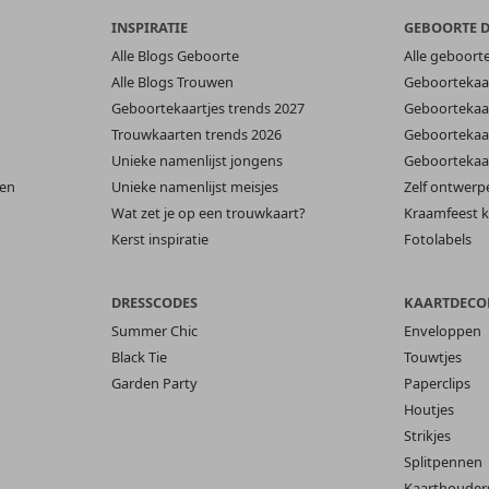
INSPIRATIE
GEBOORTE 
Alle Blogs Geboorte
Alle geboort
Alle Blogs Trouwen
Geboortekaar
Geboortekaartjes trends 2027
Geboortekaar
Trouwkaarten trends 2026
Geboortekaar
Unieke namenlijst jongens
Geboortekaar
len
Unieke namenlijst meisjes
Zelf ontwerp
Wat zet je op een trouwkaart?
Kraamfeest k
Kerst inspiratie
Fotolabels
DRESSCODES
KAARTDECO
Summer Chic
Enveloppen
Black Tie
Touwtjes
Garden Party
Paperclips
Houtjes
Strikjes
Splitpennen
Kaarthouder