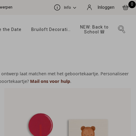
0
ntwerpen
Inloggen
Info
NEW: Back to 
 the Date 
Bruiloft Decoratie 
School 🎒 
het ontwerp laat matchen met het geboortekaartje. Personaliseer
eboortekaartje?
Mail ons voor hulp
.