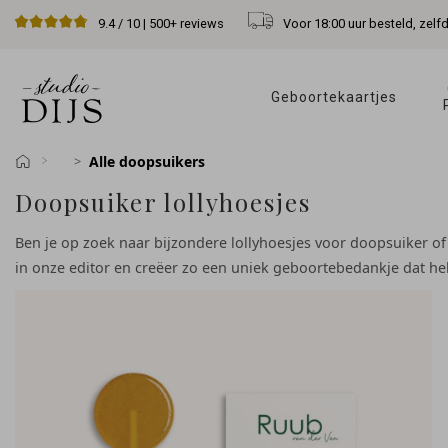
Voor 18:00 uur besteld, zelf
9.4
/ 10 |
500+
reviews
Geboortekaartjes 
Alle doopsuikers
Doopsuiker lollyhoesjes
Ben je op zoek naar bijzondere lollyhoesjes voor doopsuiker of 
in onze editor en creëer zo een uniek geboortebedankje dat helem