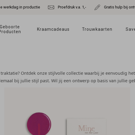
de werkdag in productie
Proefdruk v.a. 1,-
Gratis hulp bij o
Geboorte 
Kraamcadeaus 
Trouwkaarten 
Save
Producten 
traktatie? Ontdek onze stijlvolle collectie waarbij je eenvoudig 
aal bij jullie stijl past. Wil jij een ontwerp op basis van jullie g