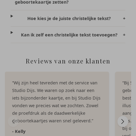
geboortekaartje zetten?
Hoe kies je de juiste christelijke tekst?
+
Kan ik zelf een christelijke tekst toevoegen?
+
Reviews van onze klanten
“Wij zijn heel tevreden met de service van
“Bij S
Studio Dijs. We waren op zoek naar een
geboor
iets bijzonderder kaartje, en bij Studio Dijs
bestel
vonden we precies wat we zochten. Zowel
illust
de proefdruk als de daadwerkelijke
aangep
geboortekaartjes waren snel geleverd.”
Dijs. 
bij on
- Kelly
veel e