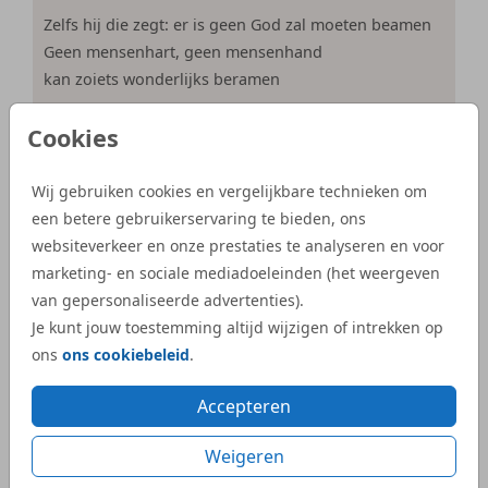
Zelfs hij die zegt: er is geen God zal moeten beamen
Geen mensenhart, geen mensenhand
kan zoiets wonderlijks beramen
Cookies
Je bent in het verborgene geweven
door een kunstige Meesterhand
Wij gebruiken cookies en vergelijkbare technieken om
In vertrouwen aan ons gegeven versterkend onze
een betere gebruikerservaring te bieden, ons
liefdesband
websiteverkeer en onze prestaties te analyseren en voor
marketing- en sociale mediadoeleinden (het weergeven
van gepersonaliseerde advertenties).
Heer, wij hebben het uit Uw hand
Je kunt jouw toestemming altijd wijzigen of intrekken op
Dit kind van ons, dit liefdespand
ons
ons cookiebeleid
.
Accepteren
Verwondering, Liefde en leven
Weigeren
Zijn door Hem aan jou gegeven