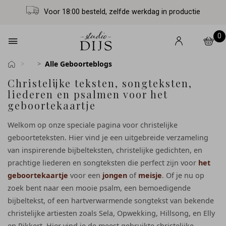
Voor 18:00 besteld, zelfde werkdag in productie
0
Alle Geboorteblogs
Christelijke teksten, songteksten,
liederen en psalmen voor het
geboortekaartje
Welkom op onze speciale pagina voor christelijke
geboorteteksten. Hier vind je een uitgebreide verzameling
van inspirerende bijbelteksten, christelijke gedichten, en
prachtige liederen en songteksten die perfect zijn voor
het
geboortekaartje
voor een
jongen
of
meisje
. Of je nu op
zoek bent naar een mooie psalm, een bemoedigende
bijbeltekst, of een hartverwarmende songtekst van bekende
christelijke artiesten zoals Sela, Opwekking, Hillsong, en Elly
en Rikkert. Hier vind je de meest gebruikte christelijke