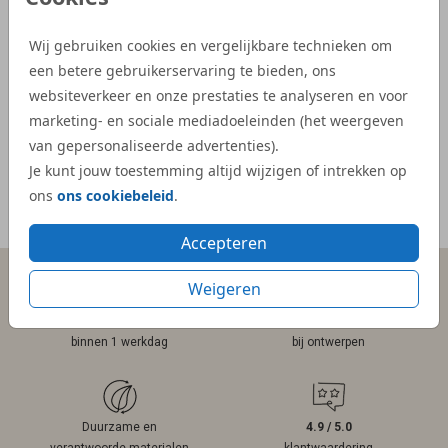
geboortekaartjes waren snel geleverd.”
Dijs. 
bij on
Wij gebruiken cookies en vergelijkbare technieken om
- Kelly
veel e
een betere gebruikerservaring te bieden, ons
kaartje
websiteverkeer en onze prestaties te analyseren en voor
marketing- en sociale mediadoeleinden (het weergeven
- Mar
van gepersonaliseerde advertenties).
Je kunt jouw toestemming altijd wijzigen of intrekken op
ons
ons cookiebeleid
.
Meer reviews
Accepteren
Weigeren
Persoonlijk contact
Gratis hulp
binnen 1 werkdag
bij ontwerpen
Duurzame en
4.9 / 5.0