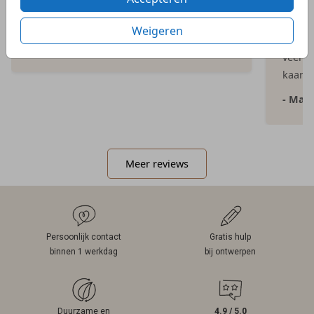
de proefdruk als de daadwerkelijke
aangep
geboortekaartjes waren snel geleverd.”
Dijs. 
Weigeren
bij on
- Kelly
veel e
kaartje
- Mar
Meer reviews
Persoonlijk contact
Gratis hulp
binnen 1 werkdag
bij ontwerpen
Duurzame en
4.9 / 5.0