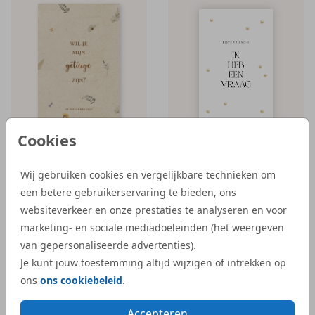
MOOI MET PARELS
Cookies
Wij gebruiken cookies en vergelijkbare technieken om
een betere gebruikerservaring te bieden, ons
Reviews van onze klanten
websiteverkeer en onze prestaties te analyseren en voor
marketing- en sociale mediadoeleinden (het weergeven
van gepersonaliseerde advertenties).
“Wij zijn heel tevreden met de service van
“Bij S
Je kunt jouw toestemming altijd wijzigen of intrekken op
Studio Dijs. We waren op zoek naar een
geboor
ons
ons cookiebeleid
.
iets bijzonderder kaartje, en bij Studio Dijs
bestel
vonden we precies wat we zochten. Zowel
illust
Accepteren